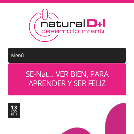
SE-Nat… VER BIEN, PARA
APRENDER Y SER FELIZ
13
AGO
2016