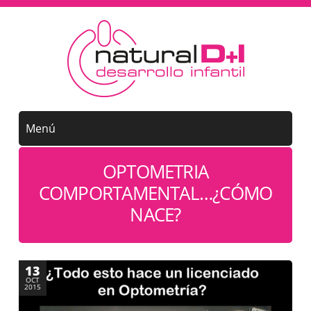
OPTOMETRIA
COMPORTAMENTAL…¿CÓMO
NACE?
13
OCT
2015