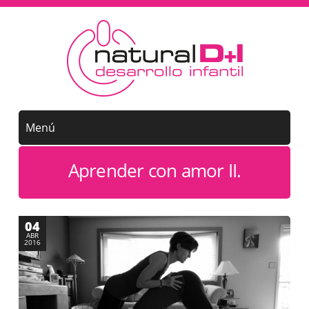
Aprender con amor II.
04
ABR
2016