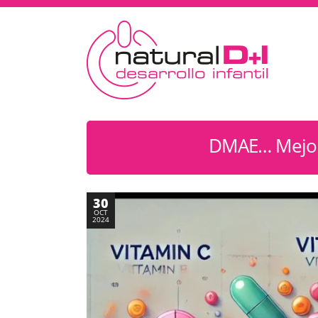
DMAE… Mejor
30
OCT
2024