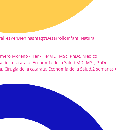
al_esVerBien
hashtag
#
DesarrolloInfantilNatural
ismero Moreno
• 1er
• 1er
MD; MSc; PhDc. Médico
a de la catarata. Economía de la Salud.
MD; MSc; PhDc.
 Cirugía de la catarata. Economía de la Salud.
2 semanas •