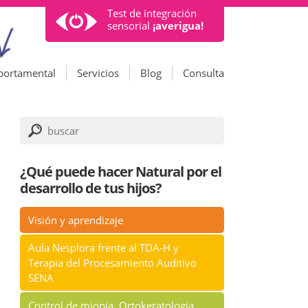
Test de integración
sensorial
¡averigua!
portamental
Servicios
Blog
Consulta
¿Qué puede hacer Natural por el
desarrollo de tus hijos?
Visión y aprendizaje
Aula Nesplora frente al TDA-H y
Terapia del Procesamiento Auditivo
SENA
Control de miopía, Ortokeratología