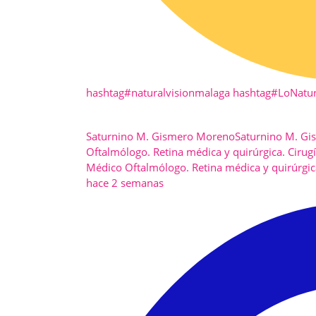
hashtag
#
naturalvisionmalaga
hashtag
#
LoNatur
Saturnino M. Gismero Moreno
Saturnino M. G
Oftalmólogo. Retina médica y quirúrgica. Cirugí
Médico Oftalmólogo. Retina médica y quirúrgica.
hace 2 semanas