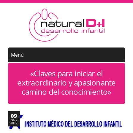
«Claves para iniciar el
extraordinario y apasionante
camino del conocimiento»
09
NOV
2015